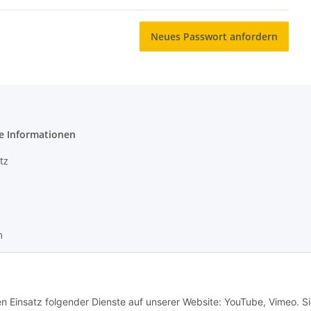
Neues Passwort anfordern
e Informationen
tz
m
recht
en Einsatz folgender Dienste auf unserer Website: YouTube, Vimeo. S