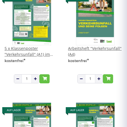
5 x Klassenposter
Arbeitsheft "Verkehrsunfall"
"Verkehrsunfall" (A1) im
(A4)
Karton
*
*
kostenfrei
kostenfrei
AUF LAGER
AUF LAGER