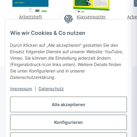
Arbeitsheft
Klassenposter
Arbe
"Alkohol&Drogen" (A4)
"Ablenkung" (A1)
*
*
kostenfrei
kostenfrei
Wie wir Cookies & Co nutzen
Durch Klicken auf „Alle akzeptieren“ gestatten Sie den
Einsatz folgender Dienste auf unserer Website: YouTube,
Vimeo. Sie können die Einstellung jederzeit ändern
(Fingerabdruck-Icon links unten). Weitere Details finden
Sie unter
Konfigurieren
und in unserer
Datenschutzerklärung
.
Informationen
Impressum
|
Datenschutz
Alle akzeptieren
Gesetzliche Informationen
Konfigurieren
Vertrag widerrufen