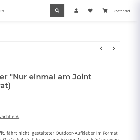
kostenfrei
er "Nur einmal am Joint
at)
acht e.V.
ft, fährt nicht!
gestalteter Outdoor-Aufkleber im Format
iv
Darf ich Auto fahren, wenn ich nur 1x am Joint gezogen