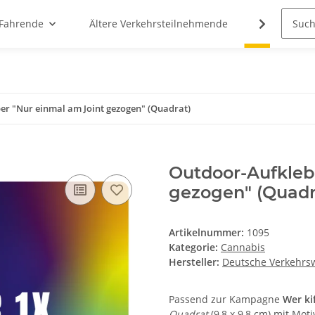
 Fahrende
Ältere Verkehrsteilnehmende
Cannabis
er "Nur einmal am Joint gezogen" (Quadrat)
Outdoor-Aufkleb
gezogen" (Quadr
Artikelnummer:
1095
Kategorie:
Cannabis
Hersteller:
Deutsche Verkehrsw
Passend zur Kampagne
Wer kif
Quadrat
(9,8 x 9,8 cm) mit Mot