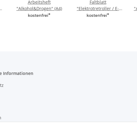
Arbeitsheft
Faltblatt
"Alkohol&Drogen" (A4)
"Elektrotretroller / E-
"
Scooter" (DIN lang)
*
*
kostenfrei
kostenfrei
e Informationen
tz
m
recht