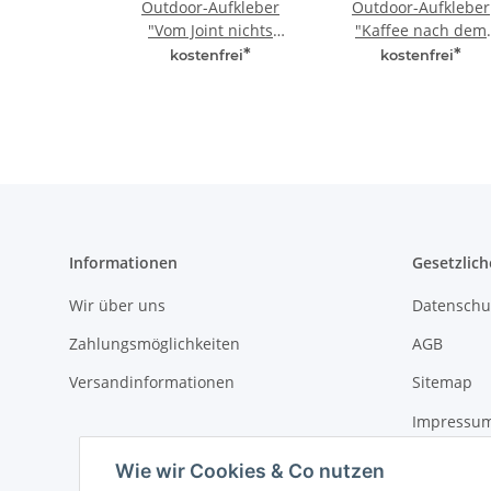
Outdoor-Aufkleber
Outdoor-Aufkleber
"Vom Joint nichts
"Kaffee nach dem
merken" (Quadrat)
Kiffen" (Quadrat)
*
*
kostenfrei
kostenfrei
Informationen
Gesetzlich
Wir über uns
Datenschu
Zahlungsmöglichkeiten
AGB
Versandinformationen
Sitemap
Impressu
Widerrufs
Wie wir Cookies & Co nutzen