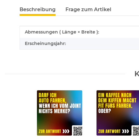
Beschreibung
Frage zum Artikel
Produkteigenschaft
Wert
Abmessungen ( Länge × Breite ):
Erscheinungsjahr:
K