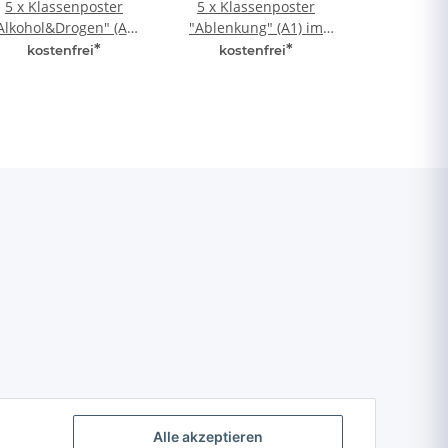
5 x Klassenposter
5 x Klassenposter
Alkohol&Drogen" (A1)
"Ablenkung" (A1) im
im Karton
Karton
*
*
kostenfrei
kostenfrei
Alle akzeptieren