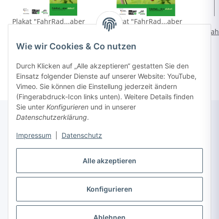
Plakat "FahrRad...aber
Plakat "FahrRad...aber
sicher!" mit Eindruck
sicher!" ohne Eindruck
"Fah
(A3)
(A3)
*
*
kostenfrei
kostenfrei
Wie wir Cookies & Co nutzen
Durch Klicken auf „Alle akzeptieren“ gestatten Sie den
Einsatz folgender Dienste auf unserer Website: YouTube,
Vimeo. Sie können die Einstellung jederzeit ändern
(Fingerabdruck-Icon links unten). Weitere Details finden
Sie unter
Konfigurieren
und in unserer
Datenschutzerklärung
.
Impressum
|
Datenschutz
Informationen
Alle akzeptieren
Gesetzliche Informationen
Konfigurieren
Vertrag widerrufen
Ablehnen
* Alle Preise inkl. gesetzlicher USt., zzgl.
Versand