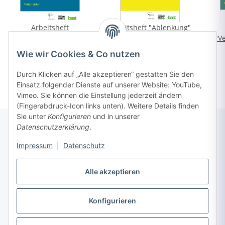
Arbeitsheft
Arbeitsheft "Ablenkung"
"Alkohol&Drogen" (A4)
(A4)
"Ve
*
*
kostenfrei
kostenfrei
Wie wir Cookies & Co nutzen
Durch Klicken auf „Alle akzeptieren“ gestatten Sie den
Einsatz folgender Dienste auf unserer Website: YouTube,
Vimeo. Sie können die Einstellung jederzeit ändern
(Fingerabdruck-Icon links unten). Weitere Details finden
Sie unter
Konfigurieren
und in unserer
Datenschutzerklärung
.
Informationen
Impressum
|
Datenschutz
Alle akzeptieren
Gesetzliche Informationen
Konfigurieren
Vertrag widerrufen