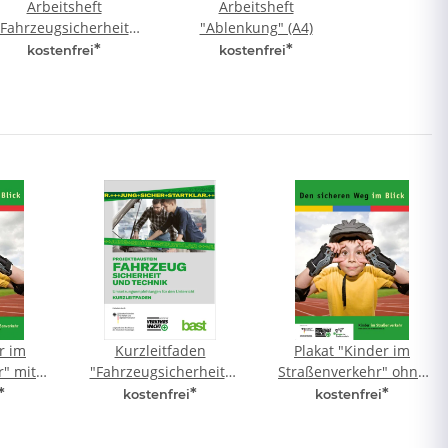
Arbeitsheft
Arbeitsheft
"Fahrzeugsicherheit"
"Ablenkung" (A4)
(A4)
*
*
kostenfrei
kostenfrei
r im
Kurzleitfaden
Plakat "Kinder im
r" mit
"Fahrzeugsicherheit"
Straßenverkehr" ohne
1)
(A6)
Eindruck (A1)
*
*
*
kostenfrei
kostenfrei