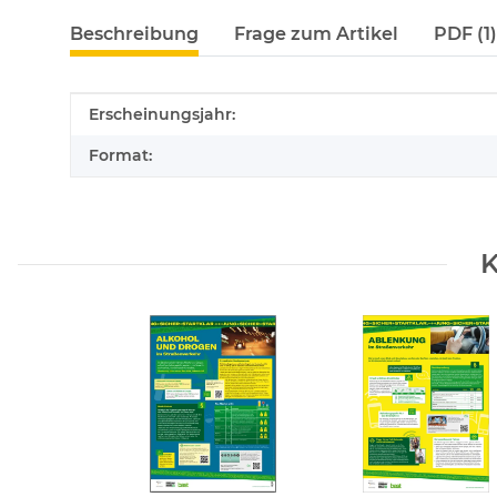
Beschreibung
Frage zum Artikel
PDF (1)
Produkteigenschaft
Wert
Erscheinungsjahr:
Format:
K