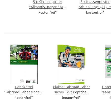
5 x Klassenposter
5 x Klassenposter
"Alkohol&Drogen" (A1)
"Ablenkung" (A1) i
im Karton
Karton
*
*
kostenfrei
kostenfrei
Handzettel
Plakat "FahrRad...aber
Unter
"FahrRad...aber sicher!"
sicher! Mit Köpfchen
"Fahr
(A4)
fahren" (A3)
*
*
kostenfrei
kostenfrei