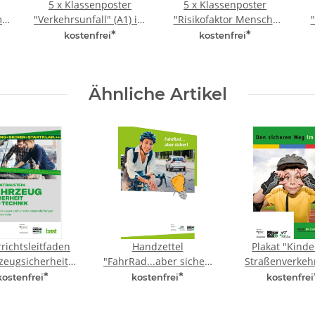
5 x Klassenposter
5 x Klassenposter
m
"Verkehrsunfall" (A1) im
"Risikofaktor Mensch"
Karton
(A1) im Karton
*
*
kostenfrei
kostenfrei
Ähnliche Artikel
richtsleitfaden
Handzettel
Plakat "Kinde
zeugsicherheit"
"FahrRad...aber sicher!
Straßenverkeh
(A4)
Mit Köpfchen fahren"
Eindruck (A
*
*
kostenfrei
kostenfrei
kostenfrei
(A4)