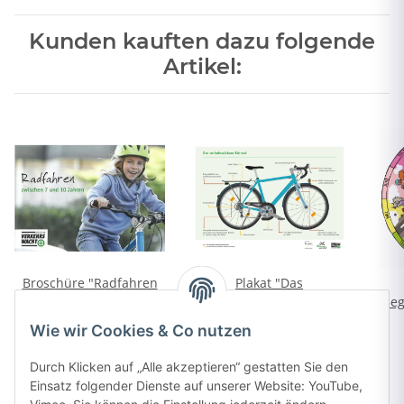
Kunden kauften dazu folgende
Artikel:
Broschüre "Radfahren
Plakat "Das
zwischen 7-10 Jahren"
verkehrssichere
Beg
(A6)
Fahrrad" (A3)
*
*
kostenfrei
kostenfrei
Wie wir Cookies & Co nutzen
Durch Klicken auf „Alle akzeptieren“ gestatten Sie den
Einsatz folgender Dienste auf unserer Website: YouTube,