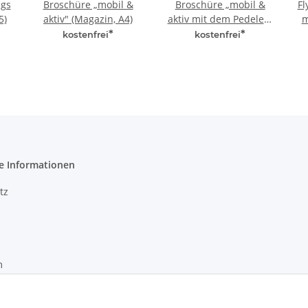
egs
Broschüre „mobil &
Broschüre „mobil &
Fl
5)
aktiv" (Magazin, A4)
aktiv mit dem Pedelec"
m
(A5)
*
*
kostenfrei
kostenfrei
e Informationen
tz
m
recht