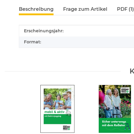
Beschreibung
Frage zum Artikel
PDF (1)
Produkteigenschaft
Wert
Erscheinungsjahr:
Format:
K