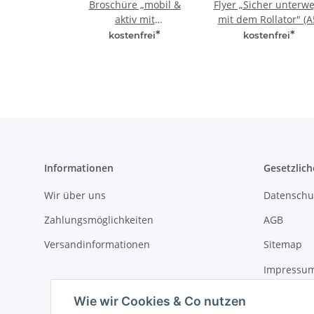
Broschüre „mobil &
Flyer „Sicher unterw
aktiv mit
mit dem Rollator" (A
Gehirnjogging" (A5)
*
*
kostenfrei
kostenfrei
Informationen
Gesetzlich
Wir über uns
Datenschu
Zahlungsmöglichkeiten
AGB
Versandinformationen
Sitemap
Impressu
Widerrufs
Wie wir Cookies & Co nutzen