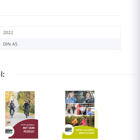
2022
DIN A5
l: