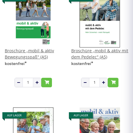
Broschüre „mobil & aktiv
Broschüre „mobil & aktiv mit
Bewegungsspaß" (A5)
dem Pedelec" (A5)
*
*
kostenfrei
kostenfrei
AUF LAGER
AUF LAGER