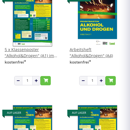
5 x Klassenposter
Arbeitsheft
"Alkohol&Drogen" (A1) im
"Alkohol&Drogen" (A4)
Karton
*
*
kostenfrei
kostenfrei
AUF LAGER
AUF LAGER